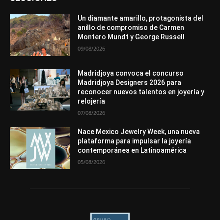
Entrevistas
Eventos
Exposiciones
Ferias
Formación
In memoriam
La Pluma de Pedro Pérez
Metales
México
Mundo Técnico
Novedades
Opiniones
Perspectiva
Un diamante amarillo, protagonista del
Premios
Secciones
Sin categoría
Sucesos
anillo de compromiso de Carmen
Montero Mundt y George Russell
Más
09/08/2026
Madridjoya convoca el concurso
Madridjoya Designers 2026 para
reconocer nuevos talentos en joyería y
relojería
07/08/2026
Nace Mexico Jewelry Week, una nueva
plataforma para impulsar la joyería
contemporánea en Latinoamérica
05/08/2026