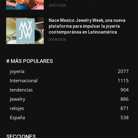
30/07/2026
Nace Mexico Jewelry Week, una nueva
plataforma para impulsar la joyería
contemporánea en Latinoamérica
05/08/2026
# MÁS POPULARES
joyería
2077
Internacional
1115
tendencias
904
Jewelry
886
relojes
871
España
538
Asociaciones
Diamantes
Empresa
En tendencia
SECCIONES