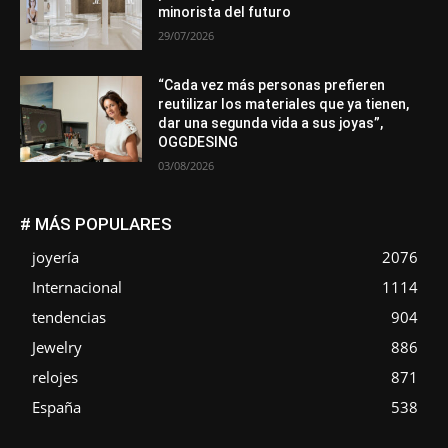
minorista del futuro
29/07/2026
“Cada vez más personas prefieren
reutilizar los materiales que ya tienen,
dar una segunda vida a sus joyas”,
OGGDESING
03/08/2026
# MÁS POPULARES
joyería
2076
Internacional
1114
tendencias
904
Jewelry
886
relojes
871
España
538