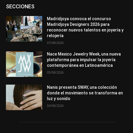
Asociaciones
Diamantes
Empresa
En tendencia
SECCIONES
Entrevistas
Eventos
Exposiciones
Ferias
Formación
In memoriam
La Pluma de Pedro Pérez
Metales
México
Mundo Técnico
Novedades
Opiniones
Perspectiva
Madridjoya convoca el concurso
Premios
Secciones
Sin categoría
Sucesos
Madridjoya Designers 2026 para
reconocer nuevos talentos en joyería y
Más
relojería
07/08/2026
Nace Mexico Jewelry Week, una nueva
plataforma para impulsar la joyería
contemporánea en Latinoamérica
05/08/2026
Nanis presenta SWAY, una colección
donde el movimiento se transforma en
luz y sonido
04/08/2026