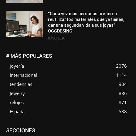
“Cada vez más personas prefieren
reutilizar los materiales que ya tienen,
dar una segunda vida a sus joyas”,
OGGDESING
03/08/2026
# MÁS POPULARES
joyería
2076
Internacional
1114
tendencias
904
Jewelry
886
relojes
871
España
538
Asociaciones
Diamantes
Empresa
En tendencia
SECCIONES
Entrevistas
Eventos
Exposiciones
Ferias
Formación