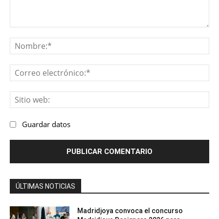
Comentario:
No
Co
ele
Sit
we
Guardar datos
ÚLTIMAS NOTICIAS
Madridjoya convoca el concurso