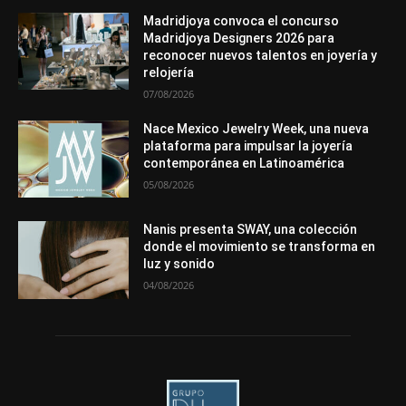
In memoriam
La Pluma de Pedro Pérez
Metales
México
Mundo Técnico
Novedades
Opiniones
Perspectiva
Madridjoya convoca el concurso
Premios
Secciones
Sin categoría
Sucesos
Madridjoya Designers 2026 para
reconocer nuevos talentos en joyería y
Más
relojería
07/08/2026
Nace Mexico Jewelry Week, una nueva
plataforma para impulsar la joyería
contemporánea en Latinoamérica
05/08/2026
Nanis presenta SWAY, una colección
donde el movimiento se transforma en
luz y sonido
04/08/2026