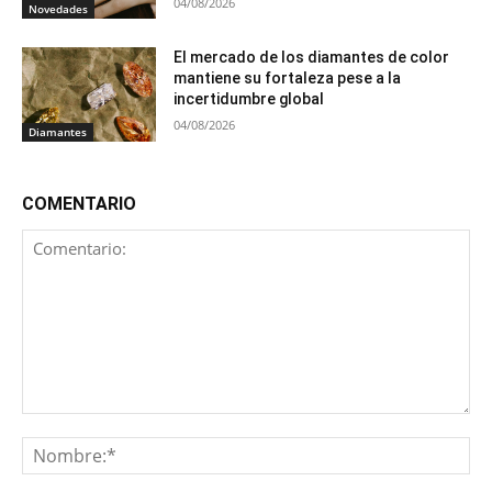
04/08/2026
Novedades
El mercado de los diamantes de color
mantiene su fortaleza pese a la
incertidumbre global
04/08/2026
Diamantes
COMENTARIO
Comentario:
No