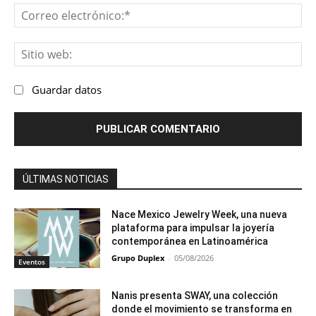
Co
ele
Sit
we
Guardar datos
ÚLTIMAS NOTICIAS
Nace Mexico Jewelry Week, una nueva
plataforma para impulsar la joyería
contemporánea en Latinoamérica
Grupo Duplex
-
05/08/2026
Eventos
Nanis presenta SWAY, una colección
donde el movimiento se transforma en