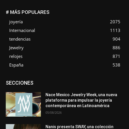
# MÁS POPULARES
joyería
2075
Internacional
1113
tendencias
904
Jewelry
886
relojes
871
España
538
Asociaciones
Diamantes
Empresa
En tendencia
SECCIONES
Entrevistas
Eventos
Exposiciones
Ferias
Formación
In memoriam
La Pluma de Pedro Pérez
Metales
México
Mundo Técnico
Novedades
Opiniones
Perspectiva
Nace Mexico Jewelry Week, una nueva
Premios
Secciones
Sin categoría
Sucesos
plataforma para impulsar la joyería
contemporánea en Latinoamérica
Más
05/08/2026
Nanis presenta SWAY, una colección