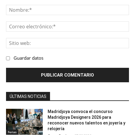
Comentario:
No
Co
ele
Sit
we
Guardar datos
ÚLTIMAS NOTICIAS
Madridjoya convoca el concurso
Madridjoya Designers 2026 para
reconocer nuevos talentos en joyería y
relojería
Ferias