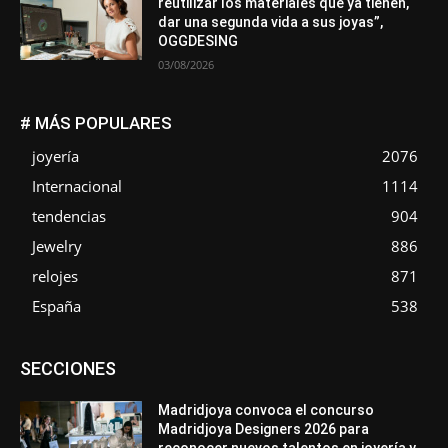
reutilizar los materiales que ya tienen,
dar una segunda vida a sus joyas”,
OGGDESING
03/08/2026
# MÁS POPULARES
joyería
2076
Internacional
1114
tendencias
904
Jewelry
886
relojes
871
España
538
Asociaciones
Diamantes
Empresa
En tendencia
SECCIONES
Entrevistas
Eventos
Exposiciones
Ferias
Formación
In memoriam
La Pluma de Pedro Pérez
Metales
México
Mundo Técnico
Novedades
Opiniones
Perspectiva
Madridjoya convoca el concurso
Premios
Secciones
Sin categoría
Sucesos
Madridjoya Designers 2026 para
reconocer nuevos talentos en joyería y