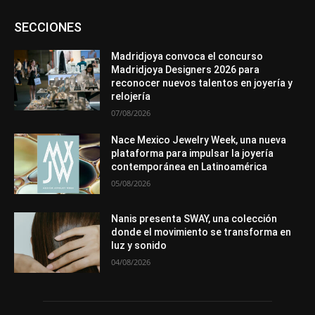
Asociaciones
Diamantes
Empresa
En tendencia
SECCIONES
Entrevistas
Eventos
Exposiciones
Ferias
Formación
In memoriam
La Pluma de Pedro Pérez
Metales
México
Mundo Técnico
Novedades
Opiniones
Perspectiva
Madridjoya convoca el concurso
Premios
Secciones
Sin categoría
Sucesos
Madridjoya Designers 2026 para
reconocer nuevos talentos en joyería y
Más
relojería
07/08/2026
Nace Mexico Jewelry Week, una nueva
plataforma para impulsar la joyería
contemporánea en Latinoamérica
05/08/2026
Nanis presenta SWAY, una colección
donde el movimiento se transforma en
luz y sonido
04/08/2026