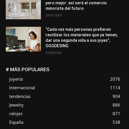
pero mejor: así será el comercio
minorista del futuro
29/07/2026
“Cada vez más personas prefieren
reutilizar los materiales que ya tienen,
dar una segunda vida a sus joyas”,
OGGDESING
03/08/2026
# MÁS POPULARES
joyería
2076
Internacional
1114
tendencias
904
Jewelry
886
relojes
871
España
538