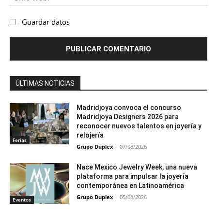
we
Guardar datos
ÚLTIMAS NOTICIAS
Madridjoya convoca el concurso
Madridjoya Designers 2026 para
reconocer nuevos talentos en joyería y
relojería
Ferias
Grupo Duplex
-
07/08/2026
Nace Mexico Jewelry Week, una nueva
plataforma para impulsar la joyería
contemporánea en Latinoamérica
Grupo Duplex
-
05/08/2026
Eventos