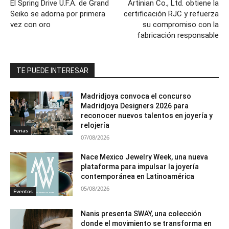
El Spring Drive U.F.A. de Grand
Artinian Co., Ltd. obtiene la
Seiko se adorna por primera
certificación RJC y refuerza
vez con oro
su compromiso con la
fabricación responsable
TE PUEDE INTERESAR
Madridjoya convoca el concurso
Madridjoya Designers 2026 para
reconocer nuevos talentos en joyería y
relojería
Ferias
07/08/2026
Nace Mexico Jewelry Week, una nueva
plataforma para impulsar la joyería
contemporánea en Latinoamérica
05/08/2026
Eventos
Nanis presenta SWAY, una colección
donde el movimiento se transforma en