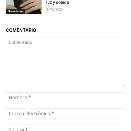
luz y sonido
04/08/2026
Novedades
COMENTARIO
Comentario:
No
Co
ele
Sit