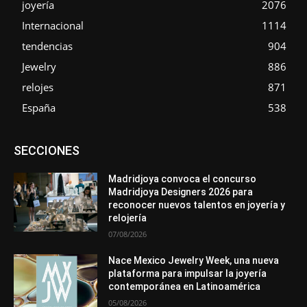
joyería
2076
Internacional
1114
tendencias
904
Jewelry
886
relojes
871
España
538
Asociaciones
Diamantes
Empresa
En tendencia
SECCIONES
Entrevistas
Eventos
Exposiciones
Ferias
Formación
In memoriam
La Pluma de Pedro Pérez
Metales
México
Mundo Técnico
Novedades
Opiniones
Perspectiva
Madridjoya convoca el concurso
Premios
Secciones
Sin categoría
Sucesos
Madridjoya Designers 2026 para
reconocer nuevos talentos en joyería y
Más
relojería
07/08/2026
Nace Mexico Jewelry Week, una nueva
plataforma para impulsar la joyería
contemporánea en Latinoamérica
05/08/2026