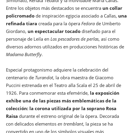
Simionato, Renata Tebaldi y la inolvidable Maria Callas.
Entre los objetos más destacados se encuentra
un collar
policromado
de inspiración egipcia asociado a Callas,
una
refinada tiara
creada para la ópera
Fedora
de Umberto
Giordano,
un espectacular tocado
diseñado para el
personaje de Leila en
Los pescadores de perlas
, así como
diversos adornos utilizados en producciones históricas de
Madama Butterfly
.
Especial protagonismo adquiere la celebración del
centenario de
Turandot
, la obra maestra de Giacomo
Puccini estrenada en el Teatro alla Scala el 25 de abril de
1926. Para conmemorar esta efeméride,
la exposición
exhibe una de las piezas más emblemáticas de la
colección: la corona utilizada por la soprano Rosa
Raisa
durante el estreno original de la ópera. Decorada
con delicados elementos
en tremblant
, la pieza se ha
convertido en uno de los símbolos visuales más