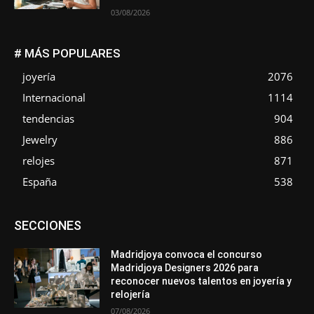
03/08/2026
# MÁS POPULARES
joyería
2076
Internacional
1114
tendencias
904
Jewelry
886
relojes
871
España
538
Asociaciones
Diamantes
Empresa
En tendencia
SECCIONES
Entrevistas
Eventos
Exposiciones
Ferias
Formación
In memoriam
La Pluma de Pedro Pérez
Metales
México
Mundo Técnico
Novedades
Opiniones
Perspectiva
Madridjoya convoca el concurso
Premios
Secciones
Sin categoría
Sucesos
Madridjoya Designers 2026 para
reconocer nuevos talentos en joyería y
Más
relojería
07/08/2026