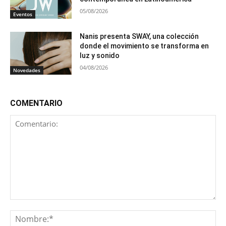
05/08/2026
Eventos
Nanis presenta SWAY, una colección
donde el movimiento se transforma en
luz y sonido
04/08/2026
Novedades
COMENTARIO
Comentario:
No