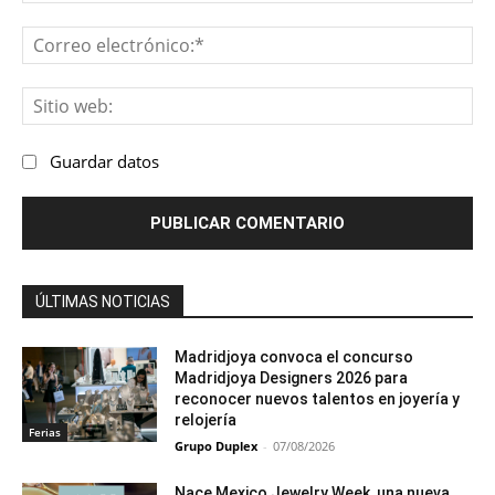
Co
ele
Sit
we
Guardar datos
ÚLTIMAS NOTICIAS
Madridjoya convoca el concurso
Madridjoya Designers 2026 para
reconocer nuevos talentos en joyería y
relojería
Ferias
Grupo Duplex
-
07/08/2026
Nace Mexico Jewelry Week, una nueva