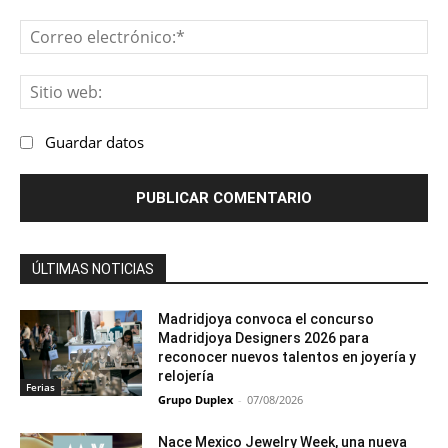
Co
ele
Sit
we
Guardar datos
ÚLTIMAS NOTICIAS
Madridjoya convoca el concurso
Madridjoya Designers 2026 para
reconocer nuevos talentos en joyería y
relojería
Ferias
Grupo Duplex
-
07/08/2026
Nace Mexico Jewelry Week, una nueva