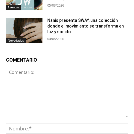
05/08/2026
Eventos
Nanis presenta SWAY, una colección
donde el movimiento se transforma en
luz y sonido
04/08/2026
Novedades
COMENTARIO
Comentario:
No