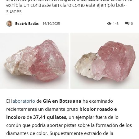
exhibía un contraste tan claro como este ejemplo bot­
suanés
Beatriz Badás
16/10/2025
143
0
El l
aboratorio
de
GIA en Botsuana
ha examinado
recientemente un diamante bruto
bicolor rosado e
incoloro
de
37,41 quilates
, un ejemplar fuera de lo
común que podría aportar pistas sobre la formación de los
diamantes de color. Supuestamente extraído de la