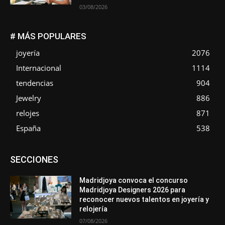
03/08/2026
# MÁS POPULARES
joyería
2076
Internacional
1114
tendencias
904
Jewelry
886
relojes
871
España
538
Asociaciones
Diamantes
Empresa
En tendencia
SECCIONES
Entrevistas
Eventos
Exposiciones
Ferias
Formación
In memoriam
La Pluma de Pedro Pérez
Metales
México
Mundo Técnico
Novedades
Opiniones
Perspectiva
Madridjoya convoca el concurso
Premios
Secciones
Sin categoría
Sucesos
Madridjoya Designers 2026 para
reconocer nuevos talentos en joyería y
Más
relojería
07/08/2026