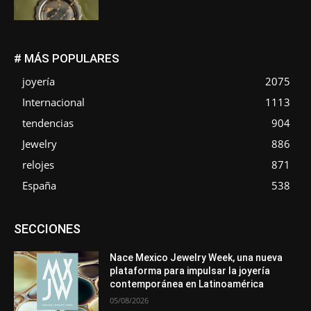
# MÁS POPULARES
joyería
2075
Internacional
1113
tendencias
904
Jewelry
886
relojes
871
España
538
Asociaciones
Diamantes
Empresa
En tendencia
SECCIONES
Entrevistas
Eventos
Exposiciones
Ferias
Formación
In memoriam
La Pluma de Pedro Pérez
Metales
México
Mundo Técnico
Novedades
Opiniones
Perspectiva
Nace Mexico Jewelry Week, una nueva
Premios
Secciones
Sin categoría
Sucesos
plataforma para impulsar la joyería
contemporánea en Latinoamérica
Más
05/08/2026