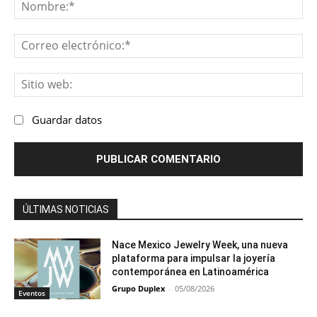
No
Co
ele
Sit
we
Guardar datos
ÚLTIMAS NOTICIAS
Nace Mexico Jewelry Week, una nueva
plataforma para impulsar la joyería
contemporánea en Latinoamérica
Grupo Duplex
-
05/08/2026
Eventos