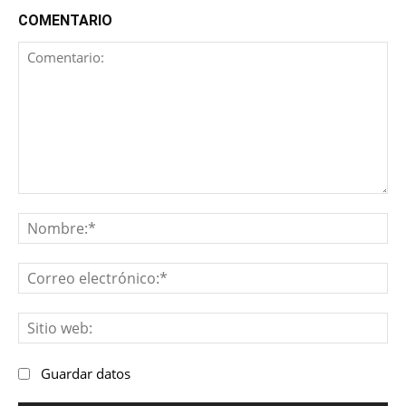
COMENTARIO
Comentario:
No
Co
ele
Sit
we
Guardar datos