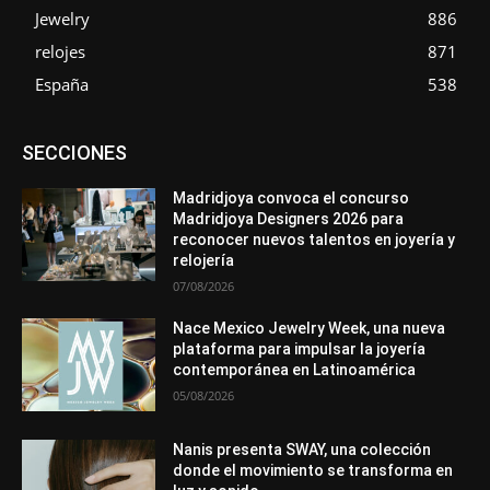
Jewelry
886
relojes
871
España
538
Asociaciones
Diamantes
Empresa
En tendencia
SECCIONES
Entrevistas
Eventos
Exposiciones
Ferias
Formación
In memoriam
La Pluma de Pedro Pérez
Metales
México
Mundo Técnico
Novedades
Opiniones
Perspectiva
Madridjoya convoca el concurso
Premios
Secciones
Sin categoría
Sucesos
Madridjoya Designers 2026 para
reconocer nuevos talentos en joyería y
Más
relojería
07/08/2026
Nace Mexico Jewelry Week, una nueva
plataforma para impulsar la joyería
contemporánea en Latinoamérica
05/08/2026
Nanis presenta SWAY, una colección
donde el movimiento se transforma en