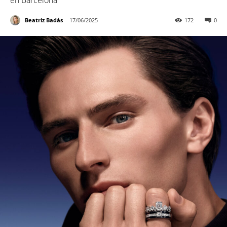
en Barcelona
Beatriz Badás
17/06/2025
172
0