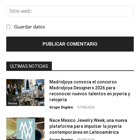
Sit
we
Guardar datos
ÚLTIMAS NOTICIAS
Madridjoya convoca el concurso
Madridjoya Designers 2026 para
reconocer nuevos talentos en joyería y
relojería
Ferias
Grupo Duplex
-
07/08/2026
Nace Mexico Jewelry Week, una nueva
plataforma para impulsar la joyería
contemporánea en Latinoamérica
Grupo Duplex
-
05/08/2026