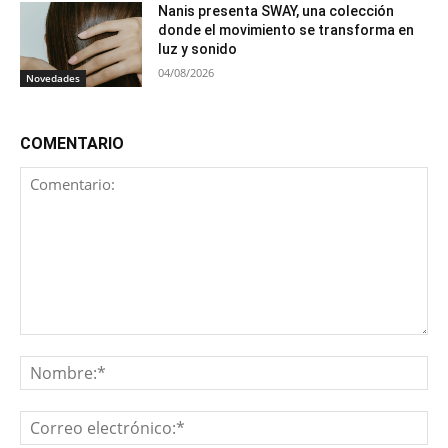
Nanis presenta SWAY, una colección
donde el movimiento se transforma en
luz y sonido
04/08/2026
Novedades
COMENTARIO
Comentario:
No
Co
ele