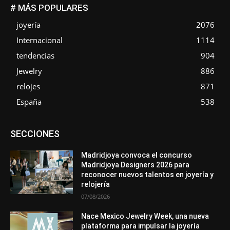
# MÁS POPULARES
joyería
2076
Internacional
1114
tendencias
904
Jewelry
886
relojes
871
España
538
Asociaciones
Diamantes
Empresa
En tendencia
SECCIONES
Entrevistas
Eventos
Exposiciones
Ferias
Formación
In memoriam
La Pluma de Pedro Pérez
Metales
México
Mundo Técnico
Novedades
Opiniones
Perspectiva
Madridjoya convoca el concurso
Premios
Secciones
Sin categoría
Sucesos
Madridjoya Designers 2026 para
reconocer nuevos talentos en joyería y
Más
relojería
07/08/2026
Nace Mexico Jewelry Week, una nueva
plataforma para impulsar la joyería