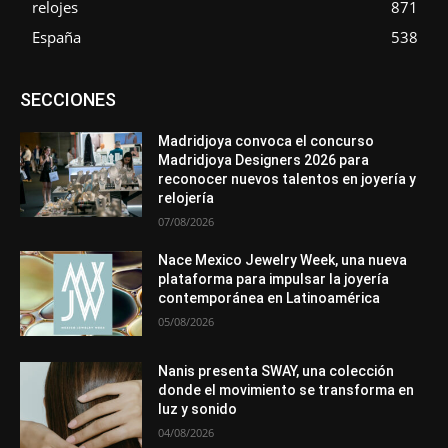
relojes
871
España
538
Asociaciones
Diamantes
Empresa
En tendencia
SECCIONES
Entrevistas
Eventos
Exposiciones
Ferias
Formación
In memoriam
La Pluma de Pedro Pérez
Metales
México
Mundo Técnico
Novedades
Opiniones
Perspectiva
Madridjoya convoca el concurso
Premios
Secciones
Sin categoría
Sucesos
Madridjoya Designers 2026 para
reconocer nuevos talentos en joyería y
Más
relojería
07/08/2026
Nace Mexico Jewelry Week, una nueva
plataforma para impulsar la joyería
contemporánea en Latinoamérica
05/08/2026
Nanis presenta SWAY, una colección
donde el movimiento se transforma en
luz y sonido
04/08/2026