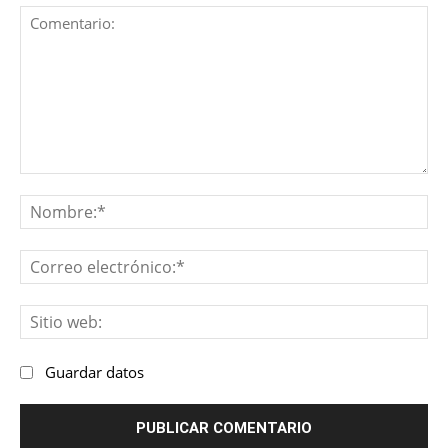
Comentario:
No
Co
ele
Sit
we
Guardar datos