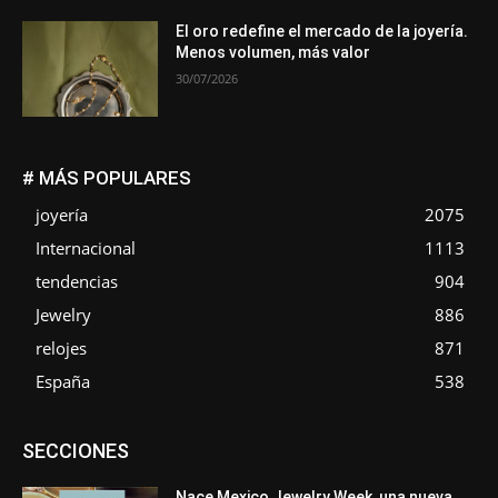
El oro redefine el mercado de la joyería.
Menos volumen, más valor
30/07/2026
# MÁS POPULARES
joyería
2075
Internacional
1113
tendencias
904
Jewelry
886
relojes
871
España
538
Asociaciones
Diamantes
Empresa
En tendencia
SECCIONES
Entrevistas
Eventos
Exposiciones
Ferias
Formación
In memoriam
La Pluma de Pedro Pérez
Metales
México
Mundo Técnico
Novedades
Opiniones
Perspectiva
Nace Mexico Jewelry Week, una nueva