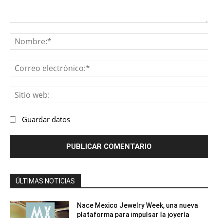
Comentario:
No
Co
ele
Sit
we
Guardar datos
ÚLTIMAS NOTICIAS
Nace Mexico Jewelry Week, una nueva
plataforma para impulsar la joyería