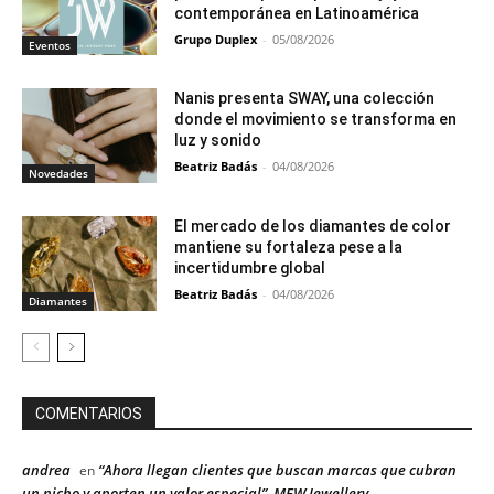
contemporánea en Latinoamérica
Grupo Duplex
-
05/08/2026
Eventos
Nanis presenta SWAY, una colección
donde el movimiento se transforma en
luz y sonido
Beatriz Badás
-
04/08/2026
Novedades
El mercado de los diamantes de color
mantiene su fortaleza pese a la
incertidumbre global
Beatriz Badás
-
04/08/2026
Diamantes
COMENTARIOS
andrea
“Ahora llegan clientes que buscan marcas que cubran
en
un nicho y aporten un valor especial”, MEW Jewellery