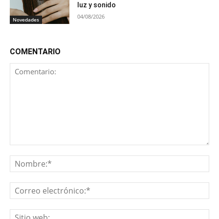
luz y sonido
04/08/2026
Novedades
COMENTARIO
Comentario:
No
Co
ele
Sit