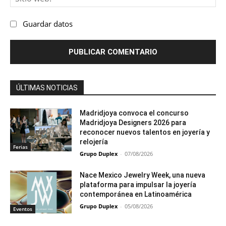
we
Guardar datos
ÚLTIMAS NOTICIAS
Madridjoya convoca el concurso
Madridjoya Designers 2026 para
reconocer nuevos talentos en joyería y
relojería
Ferias
Grupo Duplex
-
07/08/2026
Nace Mexico Jewelry Week, una nueva
plataforma para impulsar la joyería
contemporánea en Latinoamérica
Grupo Duplex
-
05/08/2026
Eventos