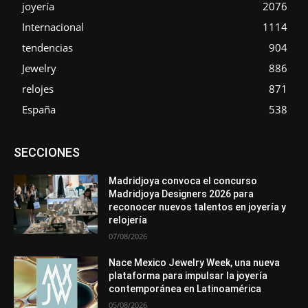
joyería
2076
Internacional
1114
tendencias
904
Jewelry
886
relojes
871
España
538
Asociaciones
Diamantes
Empresa
En tendencia
SECCIONES
Entrevistas
Eventos
Exposiciones
Ferias
Formación
In memoriam
La Pluma de Pedro Pérez
Metales
México
Mundo Técnico
Novedades
Opiniones
Perspectiva
Madridjoya convoca el concurso
Premios
Secciones
Sin categoría
Sucesos
Madridjoya Designers 2026 para
reconocer nuevos talentos en joyería y
Más
relojería
07/08/2026
Nace Mexico Jewelry Week, una nueva
plataforma para impulsar la joyería
contemporánea en Latinoamérica
05/08/2026