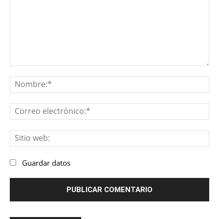
Comentario:
No
Co
ele
Sit
we
Guardar datos