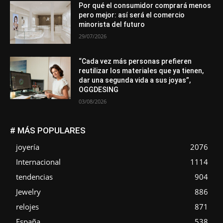
Por qué el consumidor comprará menos
pero mejor: así será el comercio
minorista del futuro
29/07/2026
“Cada vez más personas prefieren
reutilizar los materiales que ya tienen,
dar una segunda vida a sus joyas”,
OGGDESING
03/08/2026
# MÁS POPULARES
joyería
2076
Internacional
1114
tendencias
904
Jewelry
886
relojes
871
España
538