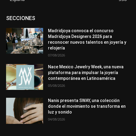
Asociaciones
Diamantes
Empresa
En tendencia
SECCIONES
Entrevistas
Eventos
Exposiciones
Ferias
Formación
In memoriam
La Pluma de Pedro Pérez
Metales
México
Mundo Técnico
Novedades
Opiniones
Perspectiva
Madridjoya convoca el concurso
Premios
Secciones
Sin categoría
Sucesos
Madridjoya Designers 2026 para
reconocer nuevos talentos en joyería y
Más
relojería
07/08/2026
Nace Mexico Jewelry Week, una nueva
plataforma para impulsar la joyería
contemporánea en Latinoamérica
05/08/2026
Nanis presenta SWAY, una colección
donde el movimiento se transforma en
luz y sonido
04/08/2026