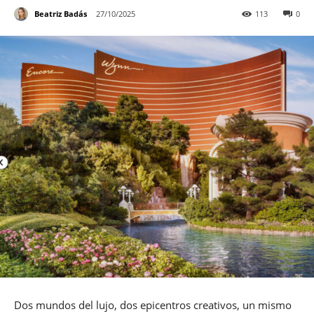
Beatriz Badás
27/10/2025
113
0
Dos mundos del lujo, dos epicentros creativos, un mismo