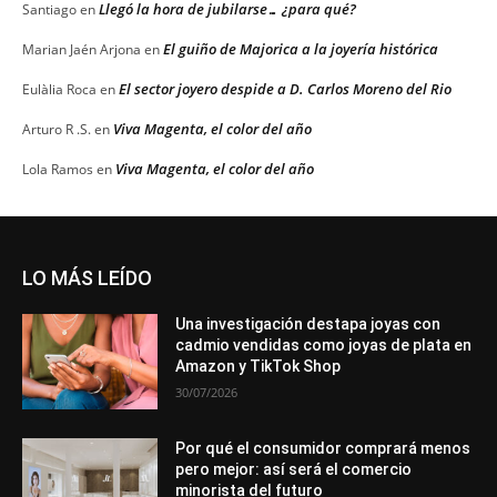
Llegó la hora de jubilarse… ¿para qué?
Santiago
en
El guiño de Majorica a la joyería histórica
Marian Jaén Arjona
en
El sector joyero despide a D. Carlos Moreno del Rio
Eulàlia Roca
en
Viva Magenta, el color del año
Arturo R .S.
en
Viva Magenta, el color del año
Lola Ramos
en
LO MÁS LEÍDO
Una investigación destapa joyas con
cadmio vendidas como joyas de plata en
Amazon y TikTok Shop
30/07/2026
Por qué el consumidor comprará menos
pero mejor: así será el comercio
minorista del futuro