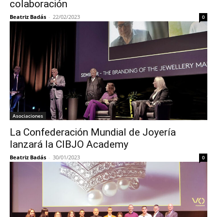
colaboración
Beatriz Badás
-
22/02/2023
0
Asociaciones
La Confederación Mundial de Joyería
lanzará la CIBJO Academy
Beatriz Badás
-
30/01/2023
0