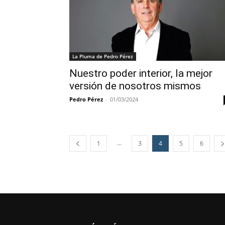
La Pluma de Pedro Pérez
Nuestro poder interior, la mejor
versión de nosotros mismos
Pedro Pérez
-
01/03/2024
...
1
3
4
5
6