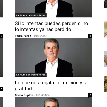
La Pluma de Pedro Pérez
Si lo intentas puedes perder, si no
lo intentas ya has perdido
Pedro Pérez
-
01/06/2024
0
0
La Pluma de Pedro Pérez
Lo que nos regala la intuición y la
gratitud
0
Grupo Duplex
-
01/04/2024
2