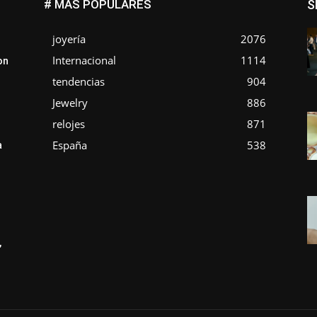
# MÁS POPULARES
S
joyería
2076
Internacional
1114
on
tendencias
904
Jewelry
886
relojes
871
España
538
a
,