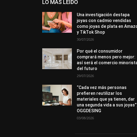
LO MÁS LEÍDO
Una investigación destapa
joyas con cadmio vendidas
como joyas de plata en Amaz
y TikTok Shop
30/07/2026
Por qué el consumidor
comprará menos pero mejor:
así será el comercio minorist
del futuro
29/07/2026
“Cada vez más personas
prefieren reutilizar los
materiales que ya tienen, dar
una segunda vida a sus joyas”
OGGDESING
03/08/2026