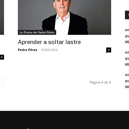
a
La Pluma de Pedro Pérez
qu
Aprender a soltar lastre
ME
Pedro Pérez
-
02/02/2024
0
a
0
qu
ME
a
qu
Página 4 de 6
ME