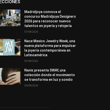
ECCIONES
En tendencia
Entrevistas
Eventos
Exposiciones
Ferias
Formación
In memoriam
La Pluma de Pedro Pérez
Madridjoya convoca el
Metales
México
Mundo Técnico
concurso Madridjoya Designers
Novedades
Opiniones
Perspectiva
2026 para reconocer nuevos
Premios
Secciones
Sin categoría
talentos en joyería y relojería
Sucesos
07/08/2026
Más
Nace Mexico Jewelry Week, una
nueva plataforma para impulsar
la joyería contemporánea en
Latinoamérica
05/08/2026
Nanis presenta SWAY, una
colección donde el movimiento
se transforma en luz y sonido
04/08/2026