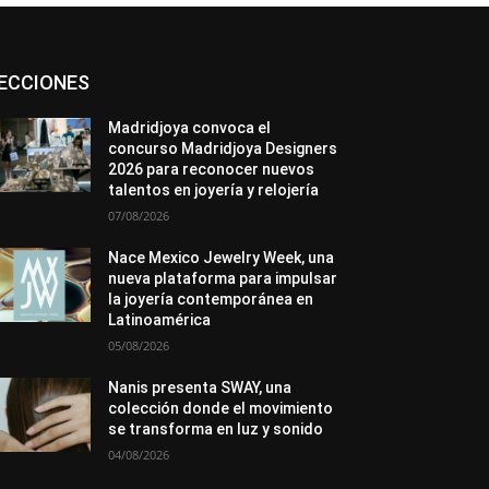
Asociaciones
Diamantes
Empresa
ECCIONES
En tendencia
Entrevistas
Eventos
Exposiciones
Ferias
Formación
In memoriam
La Pluma de Pedro Pérez
Madridjoya convoca el
Metales
México
Mundo Técnico
concurso Madridjoya Designers
Novedades
Opiniones
Perspectiva
2026 para reconocer nuevos
Premios
Secciones
Sin categoría
talentos en joyería y relojería
Sucesos
07/08/2026
Más
Nace Mexico Jewelry Week, una
nueva plataforma para impulsar
la joyería contemporánea en
Latinoamérica
05/08/2026
Nanis presenta SWAY, una
colección donde el movimiento
se transforma en luz y sonido
04/08/2026