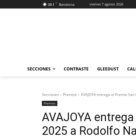
C
viernes 7 agosto 2026
29.1
Barcelona
SECCIONES
CONTRASTE
GLEEDUST
CAL
Secciones
Premios
AVAJOYA entrega el Premio San 
Premios
AVAJOYA entrega 
2025 a Rodolfo Na