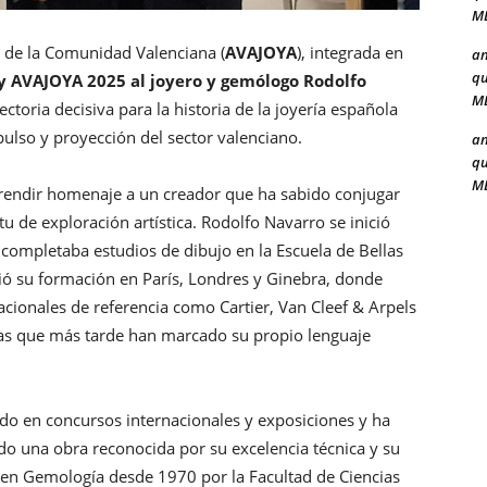
ME
es de la Comunidad Valenciana (
AVAJOYA
), integrada en
a
qu
y AVAJOYA 2025 al joyero y gemólogo Rodolfo
ME
ctoria decisiva para la historia de la joyería española
ulso y proyección del sector valenciano.
a
qu
ME
o rendir homenaje a un creador que ha sabido conjugar
u de exploración artística. Rodolfo Navarro se inició
completaba estudios de dibujo en la Escuela de Bellas
ió su formación en París, Londres y Ginebra, donde
nacionales de referencia como Cartier, Van Cleef & Arpels
ias que más tarde han marcado su propio lenguaje
pado en concursos internacionales y exposiciones y ha
do una obra reconocida por su excelencia técnica y su
en Gemología desde 1970 por la Facultad de Ciencias