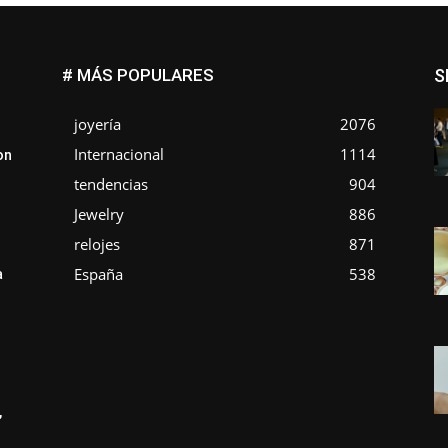
# MÁS POPULARES
S
joyería
2076
Internacional
1114
on
tendencias
904
Jewelry
886
relojes
871
España
538
a
,