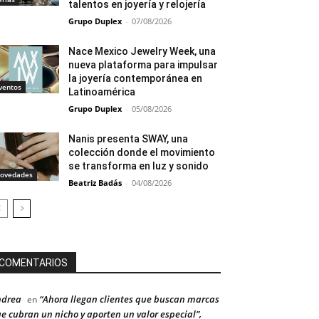
talentos en joyería y relojería
Grupo Duplex
-
07/08/2026
Nace Mexico Jewelry Week, una
nueva plataforma para impulsar
la joyería contemporánea en
ventos
Latinoamérica
Grupo Duplex
-
05/08/2026
Nanis presenta SWAY, una
colección donde el movimiento
se transforma en luz y sonido
ovedades
Beatriz Badás
-
04/08/2026
COMENTARIOS
ndrea
“Ahora llegan clientes que buscan marcas
en
e cubran un nicho y aporten un valor especial”,