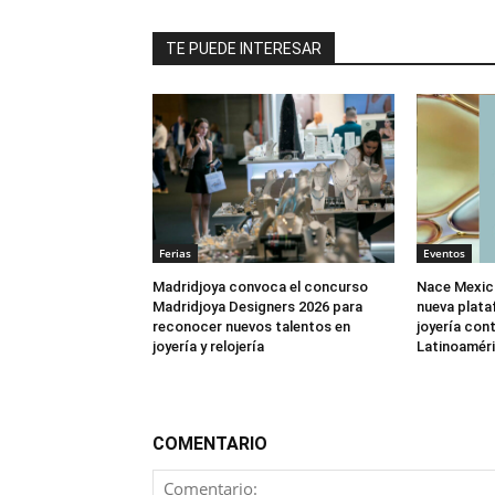
TE PUEDE INTERESAR
Ferias
Eventos
Madridjoya convoca el concurso
Nace Mexic
Madridjoya Designers 2026 para
nueva plata
reconocer nuevos talentos en
joyería co
joyería y relojería
Latinoamér
COMENTARIO