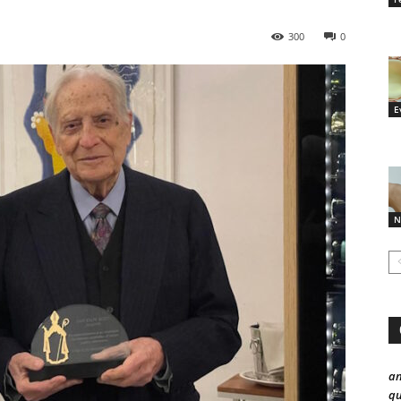
300
0
E
N
a
qu