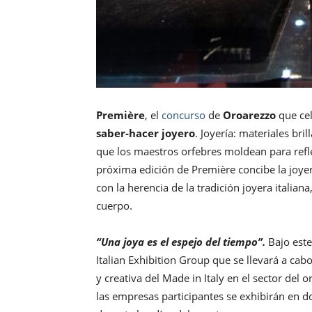
Première
, el
concurso
de
Oroarezzo
que cel
saber-hacer joyero
. Joyería: materiales bril
que los maestros orfebres moldean para refle
próxima edición de Première concibe la joy
con la herencia de la tradición joyera italia
cuerpo.
“Una joya es el espejo del tiempo”.
Bajo este
Italian Exhibition Group que se llevará a cab
y creativa del Made in Italy en el sector del o
las empresas participantes se exhibirán en d