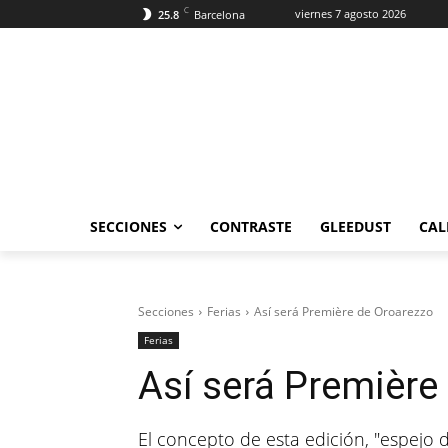
C
viernes 7 agosto 2026
25.8
Barcelona
SECCIONES
CONTRASTE
GLEEDUST
CAL
Secciones
Ferias
Así será Première de Oroarezzo
Ferias
Así será Première
El concepto de esta edición, "espejo d