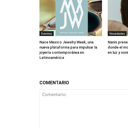
Eventos
Novedades
Nace Mexico Jewelry Week, una
Nanis prese
nueva plataforma para impulsar la
donde el mo
joyería contemporánea en
en luz y son
Latinoamérica
COMENTARIO