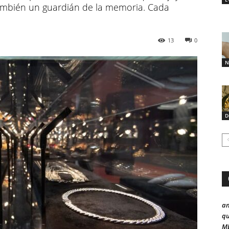
también un guardián de la memoria. Cada
13
0
N
D
a
qu
ME