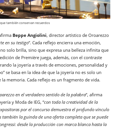
 que también conservan recuerdos
 afirma
Beppe Angiolini
, director artístico de Oroarezzo
rte en su testigo
“. Cada reflejo encierra una emoción,
no solo brilla, sino que expresa una belleza infinita que
 edición de Première juega, además, con el contraste
lorando la joyería a través de emociones, personalidad y
po” se basa en la idea de que la joyería no es solo un
 la memoria. Cada reflejo es un fragmento de vida.
roarezzo en el verdadero sentido de la palabra
“, afirma
Joyería y Moda de IEG, “
con toda la creatividad de la
 expositoras por el concurso demuestra el profundo vínculo
 es también la guinda de una oferta completa que se puede
Congressi: desde la producción con marca blanca hasta la