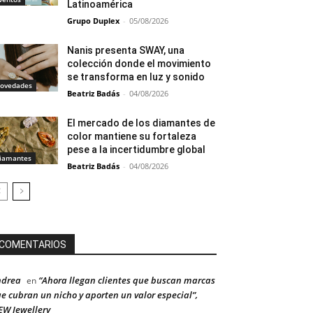
Latinoamérica
Grupo Duplex
-
05/08/2026
Nanis presenta SWAY, una
colección donde el movimiento
se transforma en luz y sonido
ovedades
Beatriz Badás
-
04/08/2026
El mercado de los diamantes de
color mantiene su fortaleza
pese a la incertidumbre global
iamantes
Beatriz Badás
-
04/08/2026
COMENTARIOS
ndrea
“Ahora llegan clientes que buscan marcas
en
e cubran un nicho y aporten un valor especial”,
W Jewellery