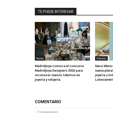
TE PUEDE INTERESAR
Ferias
Eventos
Madridjoya convoca el concurso
Nace Mexic
Madridjoya Designers 2026 para
nueva plata
reconocer nuevos talentos en
joyería co
joyería y relojería
Latinoamér
COMENTARIO