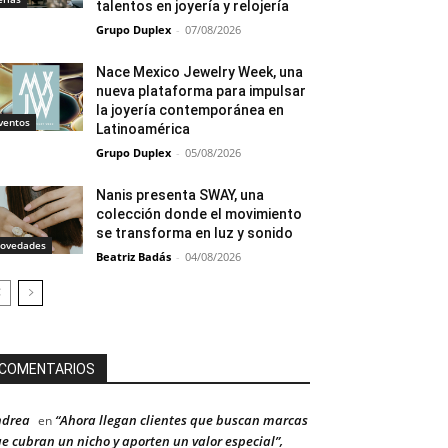
talentos en joyería y relojería
Grupo Duplex
-
07/08/2026
Nace Mexico Jewelry Week, una
nueva plataforma para impulsar
la joyería contemporánea en
ventos
Latinoamérica
Grupo Duplex
-
05/08/2026
Nanis presenta SWAY, una
colección donde el movimiento
se transforma en luz y sonido
ovedades
Beatriz Badás
-
04/08/2026
COMENTARIOS
ndrea
“Ahora llegan clientes que buscan marcas
en
e cubran un nicho y aporten un valor especial”,