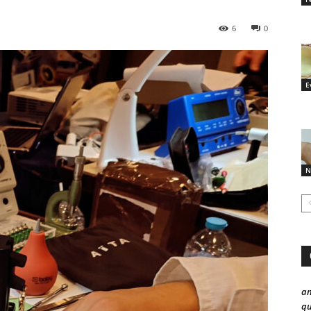
6
0
E
N
a
qu