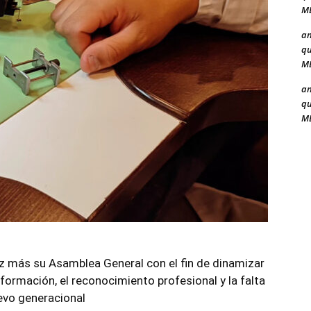
ME
a
qu
ME
a
qu
ME
z más su Asamblea General con el fin de dinamizar
a formación, el reconocimiento profesional y la falta
evo generacional