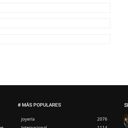
Nombre:
Correo
electróni
Sitio
web:
# MÁS POPULARES
S
joyería
2076
Internacional
1114
on