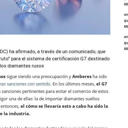
ME
a
qu
ME
a
qu
ME
C) ha afirmado, a través de un comunicado, que
uto” para el sistema de certificación G7 destinado
 los diamantes rusos
sos
sigue siendo una preocupación y
Amberes
ha sido
nas sanciones con sentido.
En los últimos meses,
el G7
 sanciones pertinentes para evitar el comercio de estos
gor una de ellas: la de importar diamantes sueltos
e entonces,
el cómo se llevaría esto a cabo ha sido la
 la industria.