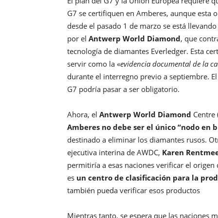
El plan del G7 y la Unión Europea requiere 
G7 se certifiquen en Amberes, aunque esta 
desde el pasado 1 de marzo se está llevando 
por el
Antwerp World Diamond
, que contr
tecnología de diamantes Everledger. Esta cer
servir como la «
evidencia documental de la c
durante el interregno previo a septiembre. El
G7 podría pasar a ser obligatorio.
Ahora, el
Antwerp World Diamond
Centre 
Amberes no debe ser el único “nodo en b
destinado a eliminar los diamantes rusos. Ot
ejecutiva interina de AWDC,
Karen Rentmee
permitiría a esas naciones verificar el orig
es
un centro de clasificación para la pro
también pueda verificar esos productos
Mientras tanto, se espera que las naciones 