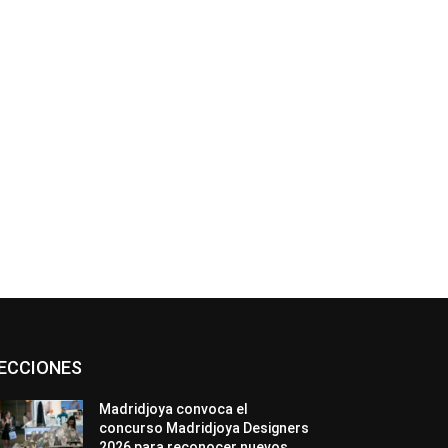
*
co:*
Asociaciones
Diamantes
Empresa
ECCIONES
En tendencia
Entrevistas
Eventos
Exposiciones
Ferias
Formación
In memoriam
La Pluma de Pedro Pérez
Madridjoya convoca el
Metales
México
Mundo Técnico
concurso Madridjoya Designers
Novedades
Opiniones
Perspectiva
2026 para reconocer nuevos