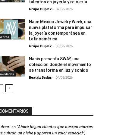
talentos en joyería y relojería
Grupo Duplex
-
07/08/2026
Nace Mexico Jewelry Week, una
nueva plataforma para impulsar
la joyería contemporánea en
ventos
Latinoamérica
Grupo Duplex
-
05/08/2026
Nanis presenta SWAY, una
colección donde el movimiento
se transforma en luz y sonido
ovedades
Beatriz Badás
-
04/08/2026
COMENTARIOS
ndrea
“Ahora llegan clientes que buscan marcas
en
e cubran un nicho y aporten un valor especial”,