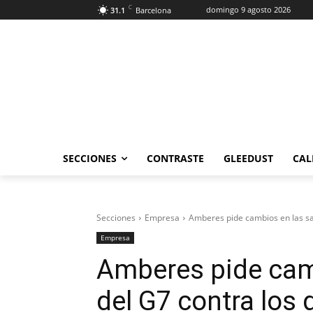
C
domingo 9 agosto 2026
31.1
Barcelona
SECCIONES
CONTRASTE
GLEEDUST
CAL
Secciones
Empresa
Amberes pide cambios en las sa
Empresa
Amberes pide cam
del G7 contra los