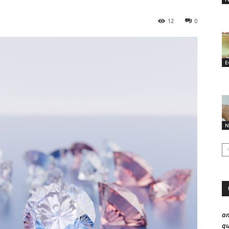
12
0
E
N
a
qu