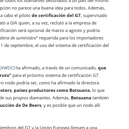
que todos los diamantes destinados a un país del mismo
opción no parece una buena idea para todos. Además,
a cabo el piloto
de certificación del G7
, supervisado
ató a GIA quien, a su vez, reclutó a la empresa de
tificación será opcional de marzo a agosto y podría
adena de suministro
” requerida para los importadores
 1 de septiembre, el uso del sistema de certificación del
(
AWDC
) ha afirmado, a través de un comunicado,
que
ruto”
para el próximo sistema de certificación G7
ro nodo podría ser, como ha afirmado la directora
sters
,
países productores como Botsuana
, lo que
en de sus propios diamantes. Además,
Botsuana
también
ducción de De Beers
, y es posible que un nodo allí
miembros del G7 y la Unión Europea lleguen a una