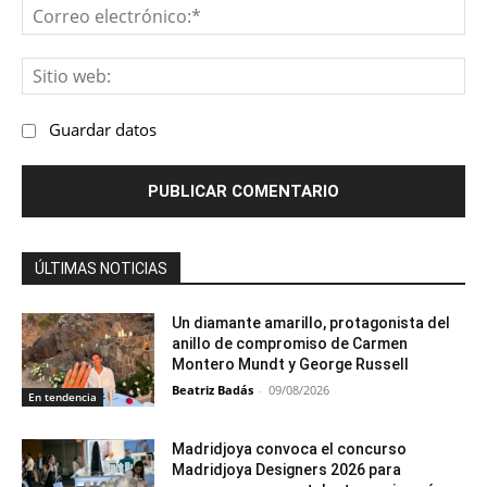
Co
ele
Sit
we
Guardar datos
ÚLTIMAS NOTICIAS
Un diamante amarillo, protagonista del
anillo de compromiso de Carmen
Montero Mundt y George Russell
Beatriz Badás
-
09/08/2026
En tendencia
Madridjoya convoca el concurso
Madridjoya Designers 2026 para