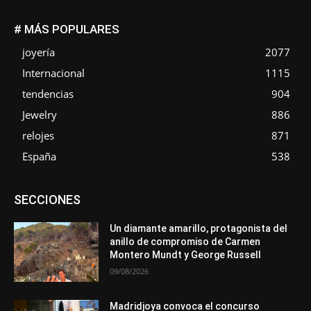
# MÁS POPULARES
joyería
2077
Internacional
1115
tendencias
904
Jewelry
886
relojes
871
España
538
Asociaciones
Diamantes
Empresa
En tendencia
SECCIONES
Entrevistas
Eventos
Exposiciones
Ferias
Formación
In memoriam
La Pluma de Pedro Pérez
Metales
México
Mundo Técnico
Novedades
Opiniones
Perspectiva
Un diamante amarillo, protagonista del
Premios
Secciones
Sin categoría
Sucesos
anillo de compromiso de Carmen
Montero Mundt y George Russell
Más
09/08/2026
Madridjoya convoca el concurso