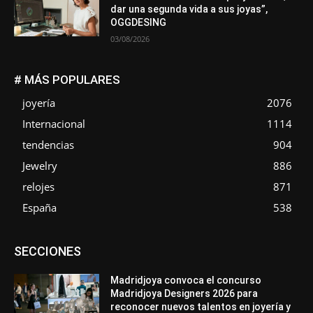
dar una segunda vida a sus joyas”,
OGGDESING
03/08/2026
# MÁS POPULARES
joyería
2076
Internacional
1114
tendencias
904
Jewelry
886
relojes
871
España
538
Asociaciones
Diamantes
Empresa
En tendencia
SECCIONES
Entrevistas
Eventos
Exposiciones
Ferias
Formación
In memoriam
La Pluma de Pedro Pérez
Metales
México
Mundo Técnico
Novedades
Opiniones
Perspectiva
Madridjoya convoca el concurso
Premios
Secciones
Sin categoría
Sucesos
Madridjoya Designers 2026 para
reconocer nuevos talentos en joyería y
Más