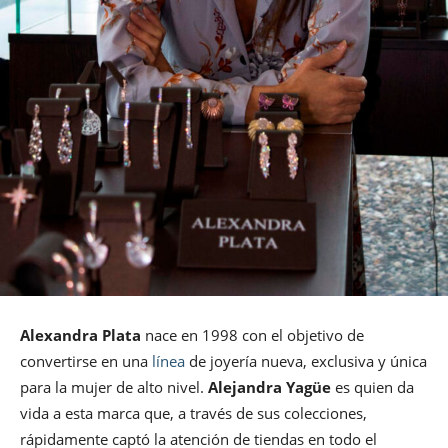
Alexandra Plata
nace en 1998 con el objetivo de
convertirse en una
línea
de joyería nueva, exclusiva y única
para la mujer de alto nivel.
Alejandra Yagüe
es quien da
vida a esta marca que, a través de sus colecciones,
rápidamente captó la atención de tiendas en todo el