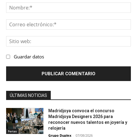
No
Co
ele
Sit
we
Guardar datos
ÚLTIMAS NOTICIAS
Madridjoya convoca el concurso
Madridjoya Designers 2026 para
reconocer nuevos talentos en joyería y
relojería
Ferias
Grupo Duplex
-
07/08/2026