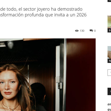
 de todo, el sector joyero ha demostrado
ansformación profunda que invita a un 2026
E
130
0
N
a
qu