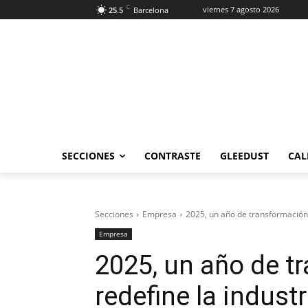
C
viernes 7 agosto 2026
25.5
Barcelona
SECCIONES
CONTRASTE
GLEEDUST
CAL
Secciones
Empresa
2025, un año de transformación 
Empresa
2025, un año de t
redefine la indust