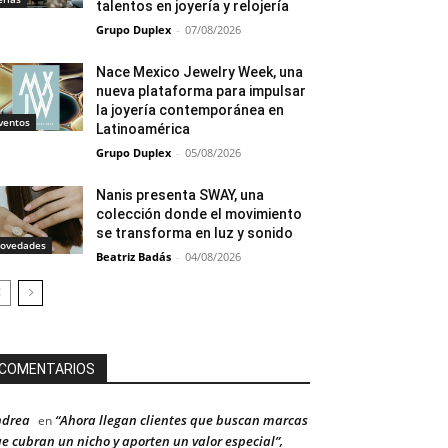
talentos en joyería y relojería
Grupo Duplex
-
07/08/2026
Nace Mexico Jewelry Week, una
nueva plataforma para impulsar
la joyería contemporánea en
ventos
Latinoamérica
Grupo Duplex
-
05/08/2026
Nanis presenta SWAY, una
colección donde el movimiento
se transforma en luz y sonido
ovedades
Beatriz Badás
-
04/08/2026
COMENTARIOS
ndrea
“Ahora llegan clientes que buscan marcas
en
e cubran un nicho y aporten un valor especial”,