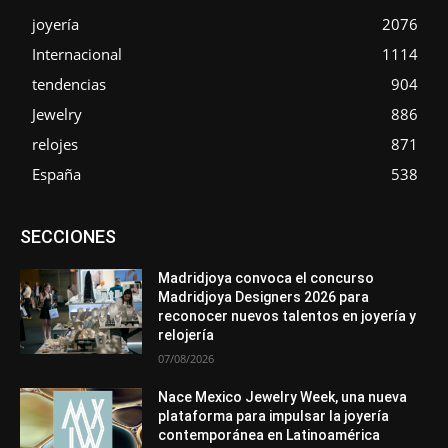
joyería
2076
Internacional
1114
tendencias
904
Jewelry
886
relojes
871
España
538
Asociaciones
Diamantes
Empresa
En tendencia
SECCIONES
Entrevistas
Eventos
Exposiciones
Ferias
Formación
In memoriam
La Pluma de Pedro Pérez
Metales
México
Mundo Técnico
Novedades
Opiniones
Perspectiva
Madridjoya convoca el concurso
Premios
Secciones
Sin categoría
Sucesos
Madridjoya Designers 2026 para
reconocer nuevos talentos en joyería y
Más
relojería
07/08/2026
Nace Mexico Jewelry Week, una nueva
plataforma para impulsar la joyería
contemporánea en Latinoamérica