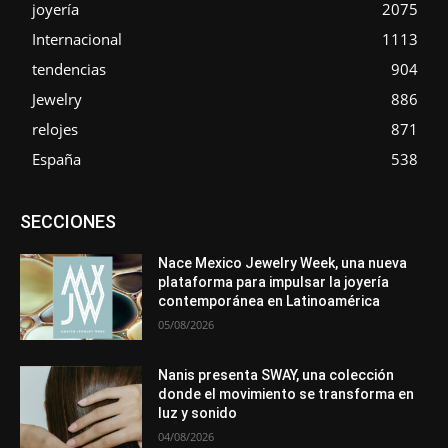
joyería
2075
Internacional
1113
tendencias
904
Jewelry
886
relojes
871
España
538
Asociaciones
Diamantes
Empresa
En tendencia
SECCIONES
Entrevistas
Eventos
Exposiciones
Ferias
Formación
In memoriam
La Pluma de Pedro Pérez
Metales
México
Mundo Técnico
Novedades
Opiniones
Perspectiva
Nace Mexico Jewelry Week, una nueva
Premios
Secciones
Sin categoría
Sucesos
plataforma para impulsar la joyería
contemporánea en Latinoamérica
Más
05/08/2026
Nanis presenta SWAY, una colección
donde el movimiento se transforma en
luz y sonido
04/08/2026