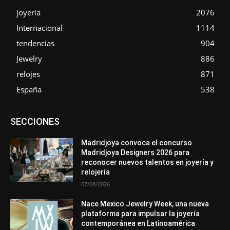
joyería
2076
Internacional
1114
tendencias
904
Jewelry
886
relojes
871
España
538
Asociaciones
Diamantes
Empresa
En tendencia
SECCIONES
Entrevistas
Eventos
Exposiciones
Ferias
Formación
In memoriam
La Pluma de Pedro Pérez
Metales
México
Mundo Técnico
Novedades
Opiniones
Perspectiva
Madridjoya convoca el concurso
Premios
Secciones
Sin categoría
Sucesos
Madridjoya Designers 2026 para
reconocer nuevos talentos en joyería y
Más
relojería
07/08/2026
Nace Mexico Jewelry Week, una nueva
plataforma para impulsar la joyería
contemporánea en Latinoamérica