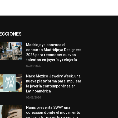
Asociaciones
Diamantes
Empresa
ECCIONES
En tendencia
Entrevistas
Eventos
Exposiciones
Ferias
Formación
In memoriam
La Pluma de Pedro Pérez
Madridjoya convoca el
Metales
México
Mundo Técnico
concurso Madridjoya Designers
Novedades
Opiniones
Perspectiva
2026 para reconocer nuevos
Premios
Secciones
Sin categoría
talentos en joyería y relojería
Sucesos
07/08/2026
Más
Nace Mexico Jewelry Week, una
nueva plataforma para impulsar
la joyería contemporánea en
Latinoamérica
05/08/2026
Nanis presenta SWAY, una
colección donde el movimiento
se transforma en luz y sonido