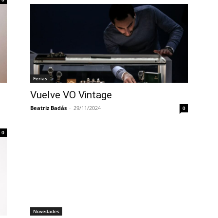
Ferias
Vuelve VO Vintage
Beatriz Badás
-
29/11/2024
0
0
Novedades