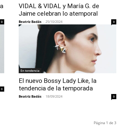
da
VIDAL & VIDAL y María G. de
Jaime celebran lo atemporal
Beatriz Badás
-
25/10/2024
0
0
En tendencia
El nuevo Bossy Lady Like, la
tendencia de la temporada
0
Beatriz Badás
-
18/09/2024
0
Página 1 de 3