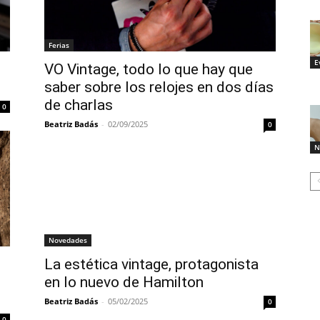
Ferias
E
VO Vintage, todo lo que hay que
saber sobre los relojes en dos días
de charlas
0
Beatriz Badás
-
02/09/2025
0
N
Novedades
La estética vintage, protagonista
en lo nuevo de Hamilton
Beatriz Badás
-
05/02/2025
0
0