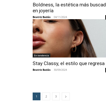
Boldness, la estética más busca
en joyería
Beatriz Badás
-
04/11/2024
En tendencia
Stay Classy, el estilo que regresa
Beatriz Badás
-
30/09/2024
1
2
3