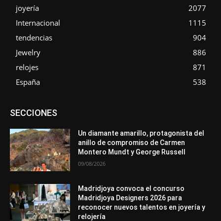
joyería
2077
Internacional
1115
tendencias
904
Jewelry
886
relojes
871
España
538
Asociaciones
Diamantes
Empresa
En tendencia
SECCIONES
Entrevistas
Eventos
Exposiciones
Ferias
Formación
In memoriam
La Pluma de Pedro Pérez
Metales
México
Mundo Técnico
Novedades
Opiniones
Perspectiva
Un diamante amarillo, protagonista del
Premios
Secciones
Sin categoría
Sucesos
anillo de compromiso de Carmen
Montero Mundt y George Russell
Más
09/08/2026
Madridjoya convoca el concurso
Madridjoya Designers 2026 para
reconocer nuevos talentos en joyería y
relojería