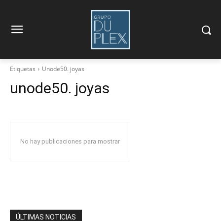
Etiquetas
Unode50. joyas
unode50. joyas
No hay publicaciones para mostrar
ÚLTIMAS NOTICIAS