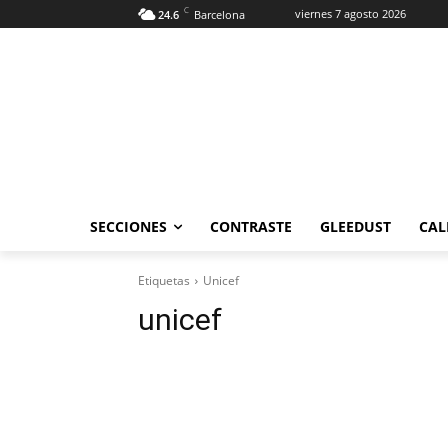
C
viernes 7 agosto 2026
24.6
Barcelona
SECCIONES
CONTRASTE
GLEEDUST
CAL
Etiquetas
Unicef
unicef