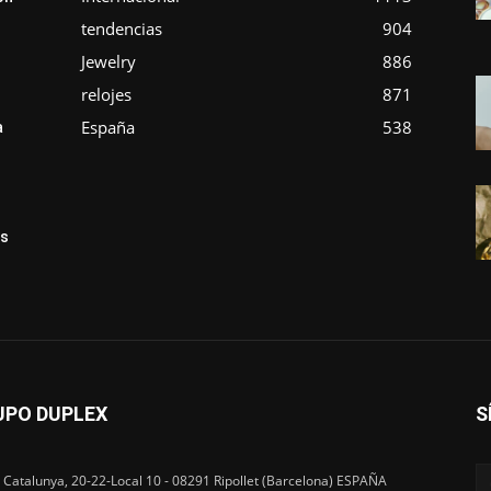
tendencias
904
Jewelry
886
relojes
871
España
538
a
ás
UPO DUPLEX
S
 Catalunya, 20-22-Local 10 - 08291 Ripollet (Barcelona) ESPAÑA