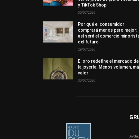
y TikTok Shop
30/07/2026
Por qué el consumidor
comprará menos pero mejor:
así será el comercio minorist
del futuro
29/07/2026
El oro redefine el mercado de
la joyería. Menos volumen, m
valor
30/07/2026
GR
Avda.