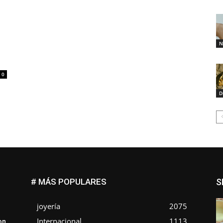
N
0
D
# MÁS POPULARES
S
joyería
2075
Internacional
1113
on