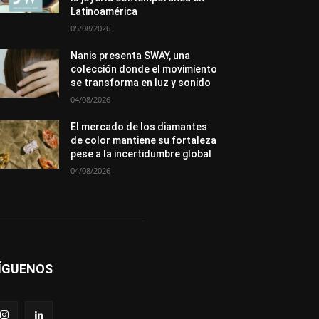
Premios
Secciones
Sin categoría
Latinoamérica
Sucesos
05/08/2026
Más
Nanis presenta SWAY, una
colección donde el movimiento
se transforma en luz y sonido
04/08/2026
El mercado de los diamantes
de color mantiene su fortaleza
pese a la incertidumbre global
04/08/2026
ÍGUENOS