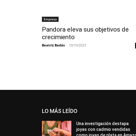
Empresa
Pandora eleva sus objetivos de
crecimiento
Beatriz Badás
-
10/10/2023
LO MÁS LEÍDO
Una investigación destapa
joyas con cadmio vendidas
como joyas de plata en Amaz