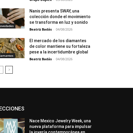
Nanis presenta SWAY, una
colección donde el movimiento
se transforma en luz y sonido
ovedades
Beatriz Badás
-
04/08/2026
El mercado de los diamantes
de color mantiene su fortaleza
pese a la incertidumbre global
iamantes
Beatriz Badás
-
04/08/2026
Asociaciones
Diamantes
Empresa
ECCIONES
En tendencia
Entrevistas
Eventos
Exposiciones
Ferias
Formación
In memoriam
La Pluma de Pedro Pérez
Nace Mexico Jewelry Week, una
Metales
México
Mundo Técnico
nueva plataforma para impulsar
Novedades
Opiniones
Perspectiva
la joyería contemporánea en