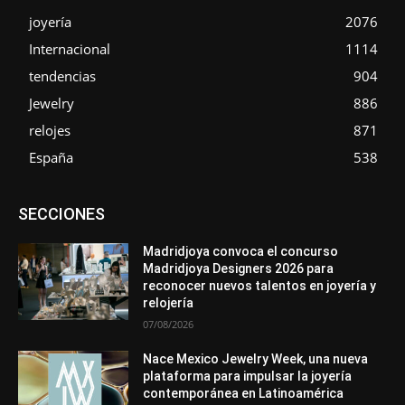
joyería
2076
Internacional
1114
tendencias
904
Jewelry
886
relojes
871
España
538
Asociaciones
Diamantes
Empresa
En tendencia
SECCIONES
Entrevistas
Eventos
Exposiciones
Ferias
Formación
In memoriam
La Pluma de Pedro Pérez
Metales
México
Mundo Técnico
Novedades
Opiniones
Perspectiva
Madridjoya convoca el concurso
Premios
Secciones
Sin categoría
Sucesos
Madridjoya Designers 2026 para
reconocer nuevos talentos en joyería y
Más
relojería
07/08/2026
Nace Mexico Jewelry Week, una nueva
plataforma para impulsar la joyería
contemporánea en Latinoamérica