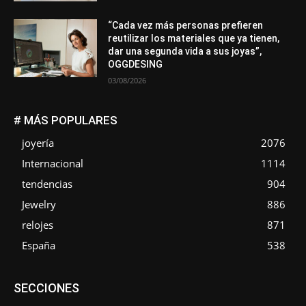
“Cada vez más personas prefieren
reutilizar los materiales que ya tienen,
dar una segunda vida a sus joyas”,
OGGDESING
03/08/2026
# MÁS POPULARES
joyería
2076
Internacional
1114
tendencias
904
Jewelry
886
relojes
871
España
538
Asociaciones
Diamantes
Empresa
En tendencia
SECCIONES
Entrevistas
Eventos
Exposiciones
Ferias
Formación
In memoriam
La Pluma de Pedro Pérez
Metales
México