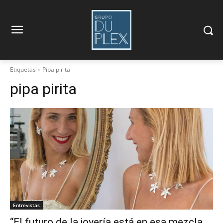
Etiquetas
Pipa pirita
pipa pirita
Entrevistas
“El futuro de la joyería está en esa mezcla