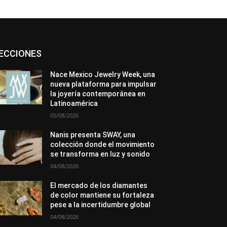
Asociaciones
Diamantes
Empresa
ECCIONES
En tendencia
Entrevistas
Eventos
Exposiciones
Ferias
Formación
In memoriam
La Pluma de Pedro Pérez
Nace Mexico Jewelry Week, una
Metales
México
Mundo Técnico
nueva plataforma para impulsar
Novedades
Opiniones
Perspectiva
la joyería contemporánea en
Premios
Secciones
Sin categoría
Latinoamérica
Sucesos
05/08/2026
Más
Nanis presenta SWAY, una
colección donde el movimiento
se transforma en luz y sonido
04/08/2026
El mercado de los diamantes
de color mantiene su fortaleza
pese a la incertidumbre global
04/08/2026