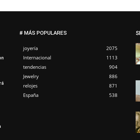
# MÁS POPULARES
S
joyería
2075
Internacional
1113
on
tendencias
904
Jewelry
886
rá
relojes
871
e
España
538
a