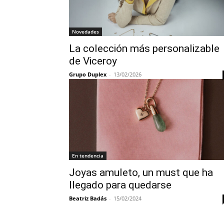
Novedades
La colección más personalizable
de Viceroy
Grupo Duplex
-
13/02/2026
En tendencia
Joyas amuleto, un must que ha
llegado para quedarse
Beatriz Badás
-
15/02/2024