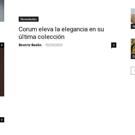
Novedades
N
Corum eleva la elegancia en su
última colección
Beatriz Badás
-
05/03/2024
0
0
D
0