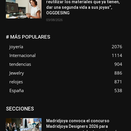
reutilizar los materiales que ya tienen,
dar una segunda vida a sus joyas”,
OGGDESING
03/08/2026
# MÁS POPULARES
joyería
2076
Internacional
1114
tendencias
904
Jewelry
886
relojes
871
España
538
Asociaciones
Diamantes
Empresa
En tendencia
SECCIONES
Entrevistas
Eventos
Exposiciones
Ferias
Formación
In memoriam
La Pluma de Pedro Pérez
Metales
México
Mundo Técnico
Novedades
Opiniones
Perspectiva
Madridjoya convoca el concurso
Premios
Secciones
Sin categoría
Sucesos
Madridjoya Designers 2026 para