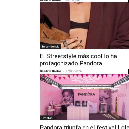
En tendencia
El Streetstyle más cool lo ha
protagonizado Pandora
Beatriz Badás
-
27/08/2024
Eventos
Pandora triunfa en el festival Lol