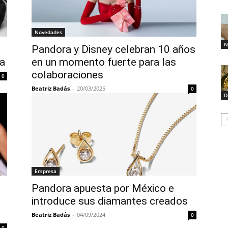
Novedades
N
Pandora y Disney celebran 10 años
ca
en un momento fuerte para las
colaboraciones
0
Beatriz Badás
-
20/03/2025
0
D
Empresa
Pandora apuesta por México e
introduce sus diamantes creados
Beatriz Badás
-
04/09/2024
0
0