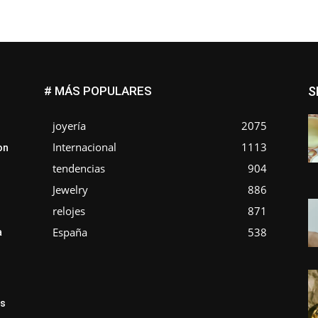
# MÁS POPULARES
S
joyería
2075
Internacional
1113
on
tendencias
904
Jewelry
886
relojes
871
España
538
a
ás