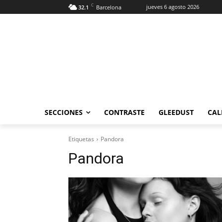
C
jueves 6 agosto 2026
32.1
Barcelona
SECCIONES
CONTRASTE
GLEEDUST
CAL
Etiquetas
Pandora
Pandora