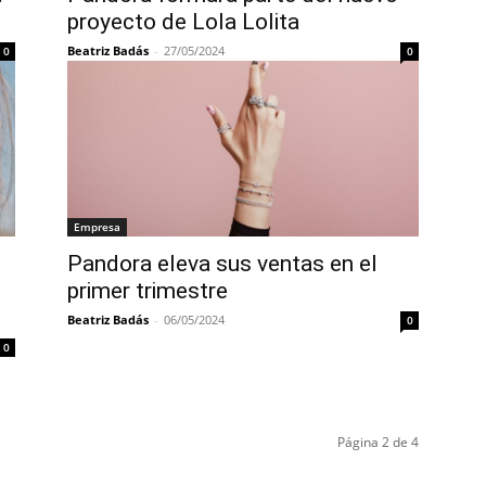
proyecto de Lola Lolita
Beatriz Badás
-
27/05/2024
0
0
Empresa
Pandora eleva sus ventas en el
primer trimestre
Beatriz Badás
-
06/05/2024
0
0
Página 2 de 4