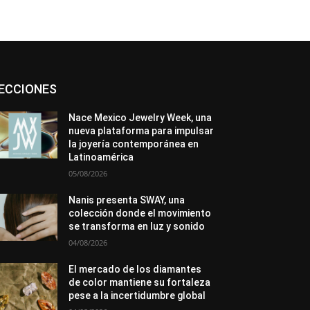
Asociaciones
Diamantes
Empresa
ECCIONES
En tendencia
Entrevistas
Eventos
Exposiciones
Ferias
Formación
In memoriam
La Pluma de Pedro Pérez
Nace Mexico Jewelry Week, una
Metales
México
Mundo Técnico
nueva plataforma para impulsar
Novedades
Opiniones
Perspectiva
la joyería contemporánea en
Premios
Secciones
Sin categoría
Latinoamérica
Sucesos
05/08/2026
Más
Nanis presenta SWAY, una
colección donde el movimiento
se transforma en luz y sonido
04/08/2026
El mercado de los diamantes
de color mantiene su fortaleza
pese a la incertidumbre global