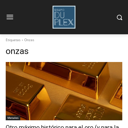
Etiquetas
Onzas
onzas
Metales
Otro máximo histórico para el oro (y para la