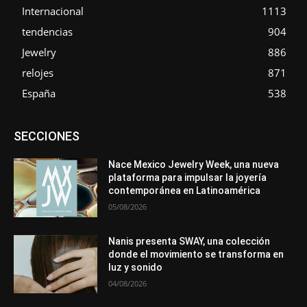
Internacional
1113
tendencias
904
Jewelry
886
relojes
871
España
538
Asociaciones
Diamantes
Empresa
En tendencia
SECCIONES
Entrevistas
Eventos
Exposiciones
Ferias
Formación
In memoriam
La Pluma de Pedro Pérez
Metales
México
Mundo Técnico
Novedades
Opiniones
Perspectiva
Nace Mexico Jewelry Week, una nueva
Premios
Secciones
Sin categoría
Sucesos
plataforma para impulsar la joyería
contemporánea en Latinoamérica
Más
05/08/2026
Nanis presenta SWAY, una colección
donde el movimiento se transforma en
luz y sonido
04/08/2026