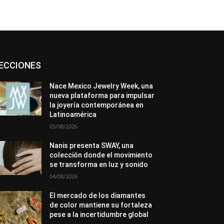
Asociaciones
Diamantes
Empresa
ECCIONES
En tendencia
Entrevistas
Eventos
Exposiciones
Ferias
Formación
In memoriam
La Pluma de Pedro Pérez
Nace Mexico Jewelry Week, una
Metales
México
Mundo Técnico
nueva plataforma para impulsar
Novedades
Opiniones
Perspectiva
la joyería contemporánea en
Premios
Secciones
Sin categoría
Latinoamérica
Sucesos
05/08/2026
Más
Nanis presenta SWAY, una
colección donde el movimiento
se transforma en luz y sonido
04/08/2026
El mercado de los diamantes
de color mantiene su fortaleza
pese a la incertidumbre global