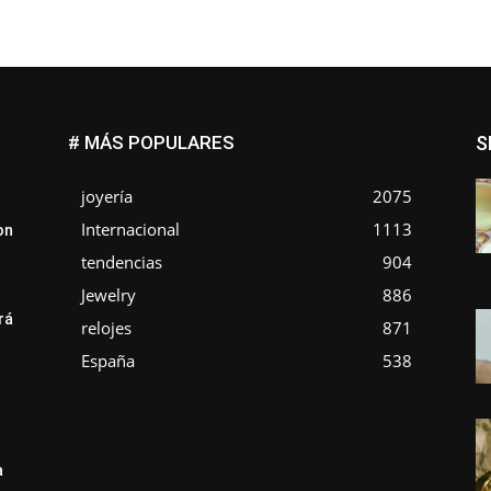
# MÁS POPULARES
S
joyería
2075
Internacional
1113
on
tendencias
904
Jewelry
886
rá
relojes
871
e
España
538
a