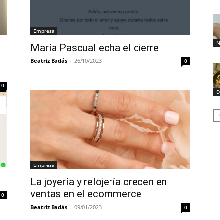
Empresa
N
María Pascual echa el cierre
Beatriz Badás
-
26/10/2023
0
0
D
Empresa
La joyería y relojería crecen en
ventas en el ecommerce
0
Beatriz Badás
-
09/01/2023
0