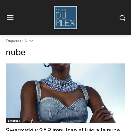
Etiquetas
Nube
nube
Empresa
Swarovski y SAP impulsan el lujo a la nube