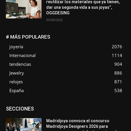
reutilizar los materiales que ya tienen,
dar una segunda vida a sus joyas”,
OGGDESING
03/08/2026
# MÁS POPULARES
joyería
2076
Internacional
1114
tendencias
904
Jewelry
886
relojes
871
España
538
Asociaciones
Diamantes
Empresa
En tendencia
SECCIONES
Entrevistas
Eventos
Exposiciones
Ferias
Formación
In memoriam
La Pluma de Pedro Pérez
Metales
México
Mundo Técnico
Novedades
Opiniones
Perspectiva
Madridjoya convoca el concurso
Premios
Secciones
Sin categoría
Sucesos
Madridjoya Designers 2026 para