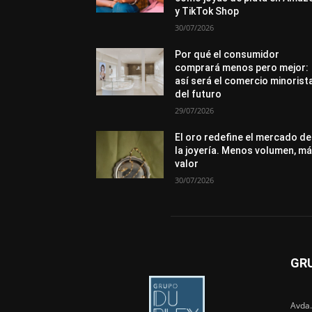
y TikTok Shop
30/07/2026
Por qué el consumidor
comprará menos pero mejor:
así será el comercio minorist
del futuro
29/07/2026
El oro redefine el mercado de
la joyería. Menos volumen, m
valor
30/07/2026
GR
Avda.