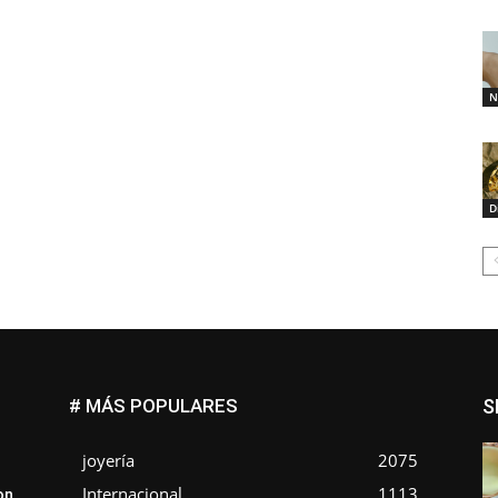
N
D
# MÁS POPULARES
S
joyería
2075
Internacional
1113
on