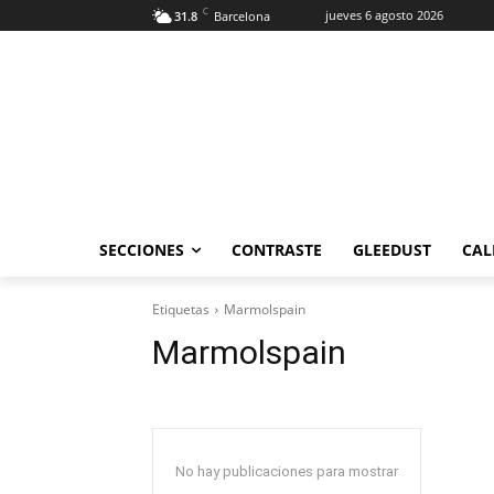
C
jueves 6 agosto 2026
31.8
Barcelona
SECCIONES
CONTRASTE
GLEEDUST
CAL
Etiquetas
Marmolspain
Marmolspain
No hay publicaciones para mostrar