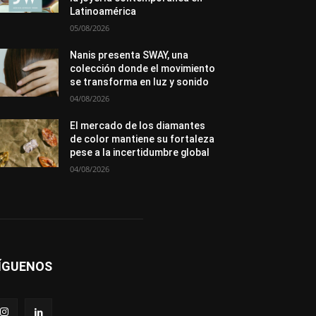
Premios
Secciones
Sin categoría
Latinoamérica
Sucesos
05/08/2026
Más
Nanis presenta SWAY, una
colección donde el movimiento
se transforma en luz y sonido
04/08/2026
El mercado de los diamantes
de color mantiene su fortaleza
pese a la incertidumbre global
04/08/2026
ÍGUENOS