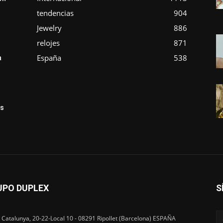
tendencias
904
Jewelry
886
relojes
871
España
538
a
ás
UPO DUPLEX
S
 Catalunya, 20-22-Local 10 - 08291 Ripollet (Barcelona) ESPAÑA