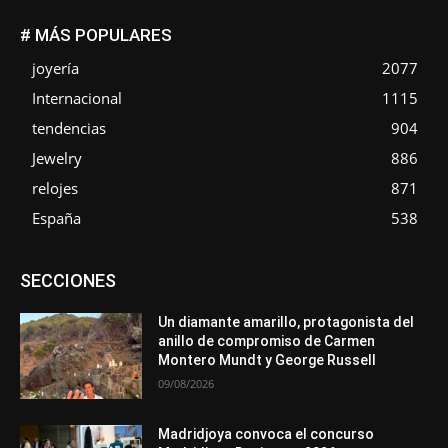
# MÁS POPULARES
joyería
2077
Internacional
1115
tendencias
904
Jewelry
886
relojes
871
España
538
Asociaciones
Diamantes
Empresa
En tendencia
SECCIONES
Entrevistas
Eventos
Exposiciones
Ferias
Formación
In memoriam
La Pluma de Pedro Pérez
Metales
México
Mundo Técnico
Novedades
Opiniones
Perspectiva
Un diamante amarillo, protagonista del
Premios
Secciones
Sin categoría
Sucesos
anillo de compromiso de Carmen
Montero Mundt y George Russell
Más
09/08/2026
Madridjoya convoca el concurso