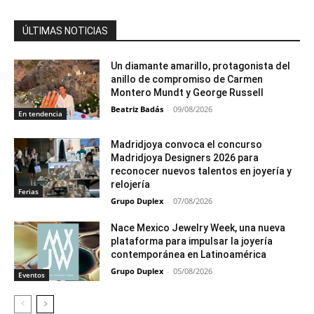
ÚLTIMAS NOTICIAS
Un diamante amarillo, protagonista del
anillo de compromiso de Carmen
Montero Mundt y George Russell
Beatriz Badás
-
09/08/2026
En tendencia
Madridjoya convoca el concurso
Madridjoya Designers 2026 para
reconocer nuevos talentos en joyería y
relojería
Ferias
Grupo Duplex
-
07/08/2026
Nace Mexico Jewelry Week, una nueva
plataforma para impulsar la joyería
contemporánea en Latinoamérica
Grupo Duplex
-
05/08/2026
Eventos