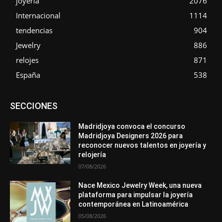
joyería
2076
Internacional
1114
tendencias
904
Jewelry
886
relojes
871
España
538
Asociaciones
Diamantes
Empresa
En tendencia
SECCIONES
Entrevistas
Eventos
Exposiciones
Ferias
Formación
In memoriam
La Pluma de Pedro Pérez
Metales
México
Mundo Técnico
Novedades
Opiniones
Perspectiva
Madridjoya convoca el concurso
Premios
Secciones
Sin categoría
Sucesos
Madridjoya Designers 2026 para
reconocer nuevos talentos en joyería y
Más
relojería
07/08/2026
Nace Mexico Jewelry Week, una nueva
plataforma para impulsar la joyería
contemporánea en Latinoamérica
05/08/2026