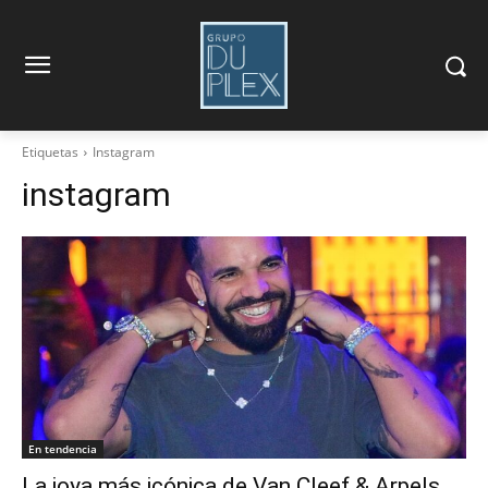
Etiquetas
Instagram
instagram
En tendencia
La joya más icónica de Van Cleef & Arpels