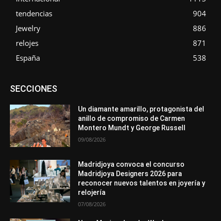
tendencias
904
Jewelry
886
relojes
871
España
538
Asociaciones
Diamantes
Empresa
En tendencia
SECCIONES
Entrevistas
Eventos
Exposiciones
Ferias
Formación
In memoriam
La Pluma de Pedro Pérez
Metales
México
Mundo Técnico
Novedades
Opiniones
Perspectiva
Un diamante amarillo, protagonista del
Premios
Secciones
Sin categoría
Sucesos
anillo de compromiso de Carmen
Montero Mundt y George Russell
Más
09/08/2026
Madridjoya convoca el concurso
Madridjoya Designers 2026 para
reconocer nuevos talentos en joyería y
relojería
07/08/2026