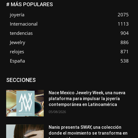
# MÁS POPULARES
joyería
2075
Internacional
1113
tendencias
904
Jewelry
886
relojes
871
España
538
Asociaciones
Diamantes
Empresa
En tendencia
SECCIONES
Entrevistas
Eventos
Exposiciones
Ferias
Formación
In memoriam
La Pluma de Pedro Pérez
Metales
México
Mundo Técnico
Novedades
Opiniones
Perspectiva
Nace Mexico Jewelry Week, una nueva
Premios
Secciones
Sin categoría
Sucesos
plataforma para impulsar la joyería
contemporánea en Latinoamérica
Más
05/08/2026
Nanis presenta SWAY, una colección
donde el movimiento se transforma en