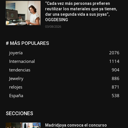
“Cada vez más personas prefieren
reutilizar los materiales que ya tienen,
dar una segunda vida a sus joyas”,
OGGDESING
03/08/2026
# MÁS POPULARES
joyería
2076
Internacional
1114
tendencias
904
Jewelry
886
relojes
871
España
538
Asociaciones
Diamantes
Empresa
En tendencia
SECCIONES
Entrevistas
Eventos
Exposiciones
Ferias
Formación
In memoriam
La Pluma de Pedro Pérez
Metales
México
Mundo Técnico
Novedades
Opiniones
Perspectiva
Madridjoya convoca el concurso