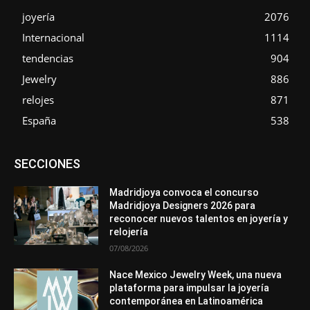
joyería
2076
Internacional
1114
tendencias
904
Jewelry
886
relojes
871
España
538
Asociaciones
Diamantes
Empresa
En tendencia
SECCIONES
Entrevistas
Eventos
Exposiciones
Ferias
Formación
In memoriam
La Pluma de Pedro Pérez
Metales
México
Mundo Técnico
Novedades
Opiniones
Perspectiva
Madridjoya convoca el concurso
Premios
Secciones
Sin categoría
Sucesos
Madridjoya Designers 2026 para
reconocer nuevos talentos en joyería y
Más
relojería
07/08/2026
Nace Mexico Jewelry Week, una nueva
plataforma para impulsar la joyería
contemporánea en Latinoamérica