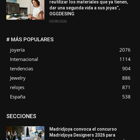
reutilizar los materiales que ya tienen,
dar una segunda vida a sus joyas”,
OGGDESING
03/08/2026
# MÁS POPULARES
joyería
2076
Internacional
1114
tendencias
904
Jewelry
886
relojes
871
España
538
Asociaciones
Diamantes
Empresa
En tendencia
SECCIONES
Entrevistas
Eventos
Exposiciones
Ferias
Formación
In memoriam
La Pluma de Pedro Pérez
Metales
México
Mundo Técnico
Novedades
Opiniones
Perspectiva
Madridjoya convoca el concurso
Premios
Secciones
Sin categoría
Sucesos
Madridjoya Designers 2026 para