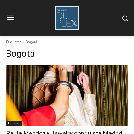
Etiquetas
Bogotá
Bogotá
Empresa
Paula Mendoza Jewelry conquista Madrid