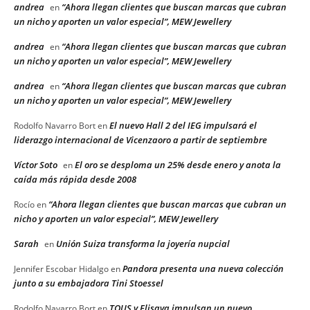
andrea
“Ahora llegan clientes que buscan marcas que cubran
en
un nicho y aporten un valor especial”, MEW Jewellery
andrea
“Ahora llegan clientes que buscan marcas que cubran
en
un nicho y aporten un valor especial”, MEW Jewellery
andrea
“Ahora llegan clientes que buscan marcas que cubran
en
un nicho y aporten un valor especial”, MEW Jewellery
El nuevo Hall 2 del IEG impulsará el
Rodolfo Navarro Bort
en
liderazgo internacional de Vicenzaoro a partir de septiembre
Víctor Soto
El oro se desploma un 25% desde enero y anota la
en
caída más rápida desde 2008
“Ahora llegan clientes que buscan marcas que cubran un
Rocío
en
nicho y aporten un valor especial”, MEW Jewellery
Sarah
Unión Suiza transforma la joyería nupcial
en
Pandora presenta una nueva colección
Jennifer Escobar Hidalgo
en
junto a su embajadora Tini Stoessel
TOUS y Elisava impulsan un nuevo
Rodolfo Navarro Bort
en