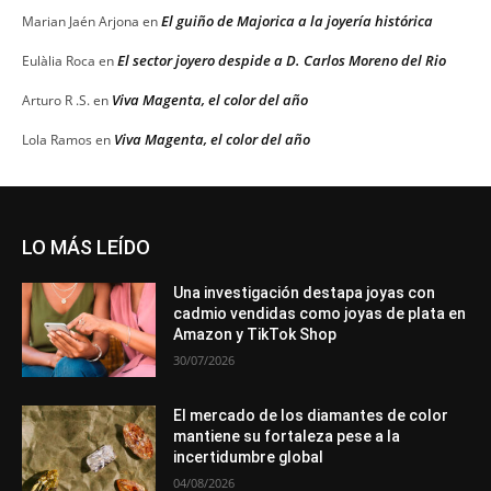
El guiño de Majorica a la joyería histórica
Marian Jaén Arjona
en
El sector joyero despide a D. Carlos Moreno del Rio
Eulàlia Roca
en
Viva Magenta, el color del año
Arturo R .S.
en
Viva Magenta, el color del año
Lola Ramos
en
LO MÁS LEÍDO
Una investigación destapa joyas con
cadmio vendidas como joyas de plata en
Amazon y TikTok Shop
30/07/2026
El mercado de los diamantes de color
mantiene su fortaleza pese a la
incertidumbre global
04/08/2026