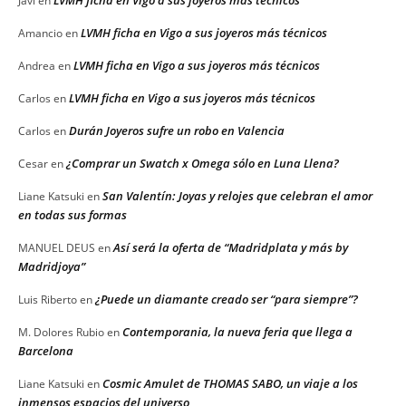
LVMH ficha en Vigo a sus joyeros más técnicos
Javi
en
LVMH ficha en Vigo a sus joyeros más técnicos
Amancio
en
LVMH ficha en Vigo a sus joyeros más técnicos
Andrea
en
LVMH ficha en Vigo a sus joyeros más técnicos
Carlos
en
Durán Joyeros sufre un robo en Valencia
Carlos
en
¿Comprar un Swatch x Omega sólo en Luna Llena?
Cesar
en
San Valentín: Joyas y relojes que celebran el amor
Liane Katsuki
en
en todas sus formas
Así será la oferta de “Madridplata y más by
MANUEL DEUS
en
Madridjoya”
¿Puede un diamante creado ser “para siempre”?
Luis Riberto
en
Contemporania, la nueva feria que llega a
M. Dolores Rubio
en
Barcelona
Cosmic Amulet de THOMAS SABO, un viaje a los
Liane Katsuki
en
inmensos espacios del universo