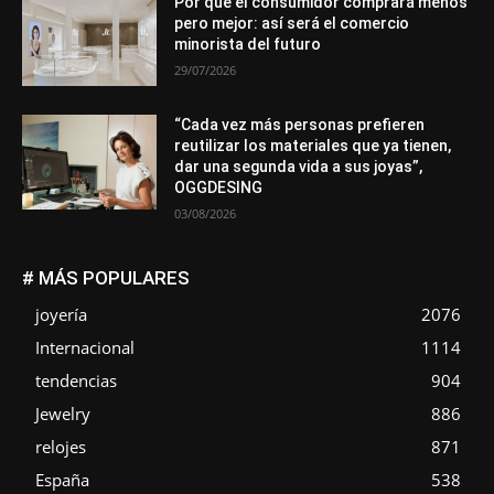
Por qué el consumidor comprará menos
pero mejor: así será el comercio
minorista del futuro
29/07/2026
“Cada vez más personas prefieren
reutilizar los materiales que ya tienen,
dar una segunda vida a sus joyas”,
OGGDESING
03/08/2026
# MÁS POPULARES
joyería
2076
Internacional
1114
tendencias
904
Jewelry
886
relojes
871
España
538