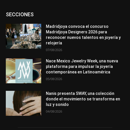
Asociaciones
Diamantes
Empresa
En tendencia
SECCIONES
Entrevistas
Eventos
Exposiciones
Ferias
Formación
In memoriam
La Pluma de Pedro Pérez
Metales
México
Mundo Técnico
Novedades
Opiniones
Perspectiva
Madridjoya convoca el concurso
Premios
Secciones
Sin categoría
Sucesos
Madridjoya Designers 2026 para
reconocer nuevos talentos en joyería y
Más
relojería
07/08/2026
Nace Mexico Jewelry Week, una nueva
plataforma para impulsar la joyería
contemporánea en Latinoamérica
05/08/2026
Nanis presenta SWAY, una colección
donde el movimiento se transforma en
luz y sonido
04/08/2026